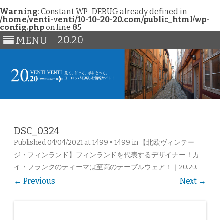
Warning
: Constant WP_DEBUG already defined in
/home/venti-venti/10-10-20-20.com/public_html/wp-
config.php
on line
85
20.20
MENU
Skip
to
content
DSC_0324
Published
04/04/2021
at
1499 × 1499
in
【北欧ヴィンテー
ジ・フィンランド】フィンランドを代表するデザイナー！カ
イ・フランクのティーマは至高のテーブルウェア！｜20.20
.
← Previous
Next →