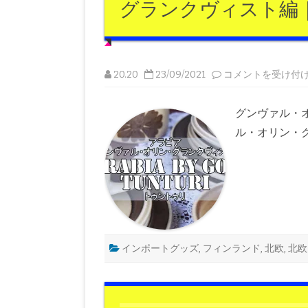
グランクヴィスト編｜2
ア
イ
テ
ム
が
超
か
わ
【北
20.20
23/09/2021
コメントを受け付
い
欧
い！
ヴ
｜
ィ
20.20
ン
グンヴァル・
は
テ
ー
ル・オリン・グラ
ジ・
フ
ィ
ン
ラ
ン
ド】
み
ん
な
大
好
インポートグッズ
,
フィンランド
,
北欧
,
北欧
き
ア
ラ
ビ
ア
ヴ