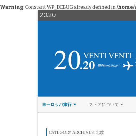
Warning
: Constant WP_DEBUG already defined in
/home/v
20.20
ヨーロッパ旅行
ストアについて
西欧
北欧ヴィンテージ
イタリア
北欧
ファッション
ドイツ
デンマーク
CATEGORY ARCHIVES:
北欧