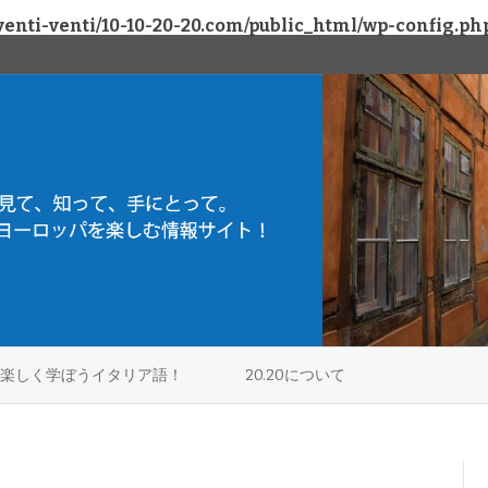
enti-venti/10-10-20-20.com/public_html/wp-config.ph
Skip
to
楽しく学ぼうイタリア語！
20.20について
content
アラビア
ミラノ
フィネル / アラビア
プラムス
ヴェローナ