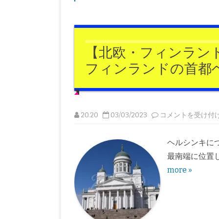
東欧
アート
ベルギー
スウェーデン
バルト三国
オーストリア
フィンランド
チェコ
【北欧・フィンラン
スペイン
ポーランド
フィンランドの首都ヘ
アイルランド
【北
20.20
03/03/2023
コメントを受け付
欧・
フ
ィ
ン
ヘルシンキに
ラ
ン
最南端に位置
ド】
ム
more »
ー
ミ
ン
誕
生
の
国！