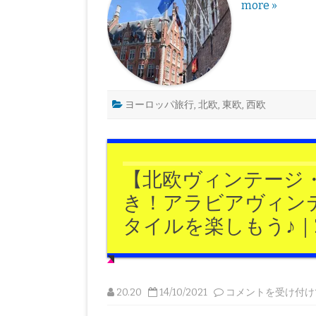
ロ
more »
ン
ッ
リ
パ
ン
旅
ナ
行
｜
の
20.20
基
は
礎
知
識
首
ヨーロッパ旅行
,
北欧
,
東欧
,
西欧
都
編
｜
20.20
は
【北欧ヴィンテージ
き！アラビアヴィン
タイルを楽しもう♪｜20
【北
20.20
14/10/2021
コメントを受け付け
欧
ヴ