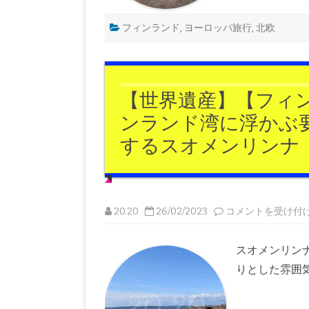
北
欧
フ
フィンランド
,
ヨーロッパ旅行
,
北欧
ィ
ン
ラ
ン
ド
の
首
【世界遺産】【フィ
都
ヘ
ンランド湾に浮かぶ
ル
シ
するスオメンリンナ｜2
ン
キ
を
巡
る
旅
｜
20.20
【世
20.20
26/02/2023
コメントを受け付
は
界
遺
産】
【フ
スオメンリンナ
ィ
ン
りとした雰囲
ラ
ン
ド・
ヘ