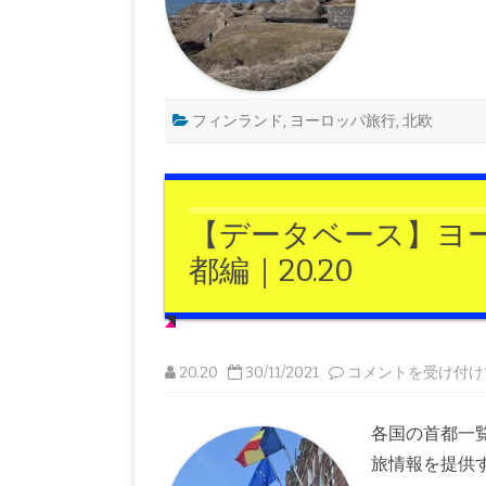
ル
シ
ン
キ】
フ
ィ
ン
ラ
フィンランド
,
ヨーロッパ旅行
,
北欧
ン
ド
湾
に
浮
か
ぶ
【データベース】ヨ
要
塞
都編｜20.20
島！
フ
ェ
リ
ー
に
乗
【デ
20.20
30/11/2021
コメントを受け付け
っ
ー
て
タ
旅
ベ
す
ー
各国の首都一
る
ス】
ス
ヨ
旅情報を提供
オ
ー
メ