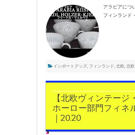
ィ
ン
アラビアについ
テ
ー
フィンランド・ヘ
ジ・
フ
ィ
ン
ラ
ン
ド】
み
ん
な
大
好
インポートグッズ
,
フィンランド
,
北欧
,
北欧
き！
ア
ラ
ビ
ア
ヴ
ィ
【北欧ヴィンテージ
ン
テ
ホーロー部門フィネ
ー
ジ！
｜20.20
北
欧
雑
貨
で