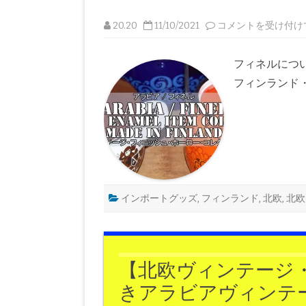
ラ
イ
フ
【北
20.20
11/10/2021
コメントを受け付け
ス
欧
タ
ヴ
イ
ィ
ル
ン
フィネルについ
を
テ
楽
ー
フィンランド・ヘ
し
ジ・
も
フ
う
ィ
♪
ン
｜
ラ
20.20
ン
は
ド】
ア
ラ
ビ
ア
の
インポートグッズ
,
フィンランド
,
北欧
,
北欧
ホ
ー
ロ
ー
部
門
フ
【北欧ヴィンテージ
ィ
ネ
きアラビアヴィンテ
ル
の