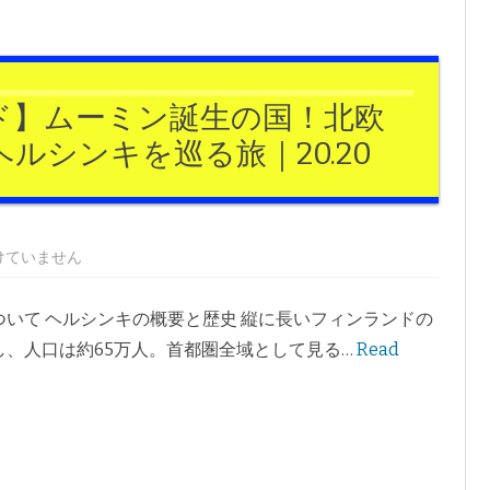
ロイヤルコペンハーゲン
ケンダル＆カイリー
ヴェネツィア
エストニア
グスタフスベリ
プライマーク（春夏）
ボローニャ
リトアニア
ド】ムーミン誕生の国！北欧
ロールストランド
プライマーク（秋冬）
フィレンツェ
ルシンキを巡る旅｜20.20
イッタラ
メンズ
ハンスカ
マンレー
けていません
ついて ヘルシンキの概要と歴史 縦に長いフィンランドの
し、人口は約65万人。首都圏全域として見る…
Read