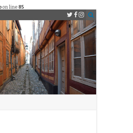
p
on line
85