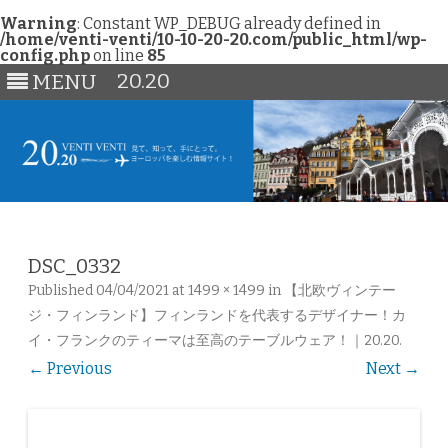
Warning
: Constant WP_DEBUG already defined in
/home/venti-venti/10-10-20-20.com/public_html/wp-
config.php
on line
85
20.20
MENU
Skip
to
content
DSC_0332
Published
04/04/2021
at
1499 × 1499
in
【北欧ヴィンテー
ジ・フィンランド】フィンランドを代表するデザイナー！カ
イ・フランクのティーマは至高のテーブルウェア！｜20.20
.
← Previous
Next →