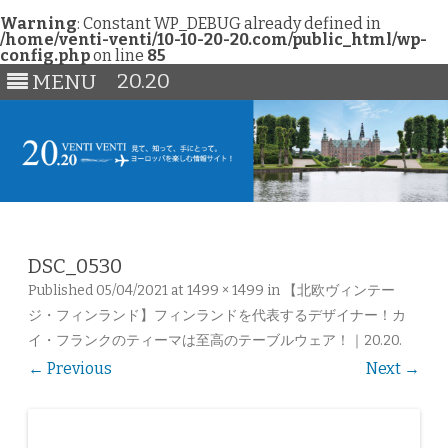
Warning
: Constant WP_DEBUG already defined in
/home/venti-venti/10-10-20-20.com/public_html/wp-
config.php
on line
85
20.20
MENU
Skip
to
content
DSC_0530
Published
05/04/2021
at
1499 × 1499
in
【北欧ヴィンテー
ジ・フィンランド】フィンランドを代表するデザイナー！カ
イ・フランクのティーマは至高のテーブルウェア！｜20.20
.
← Previous
Next →