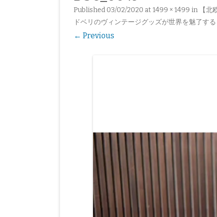
Published
03/02/2020
at
1499 × 1499
in
【北
東欧
アート
ベルギー
スウェーデン
バルト三国
ドベリのヴィンテージグッズが世界を魅了する！｜
オーストリア
フィンランド
チェコ
← Previous
スペイン
ポーランド
アイルランド