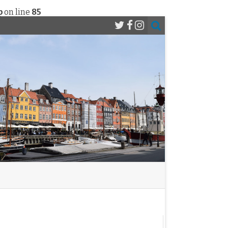
p
on line
85