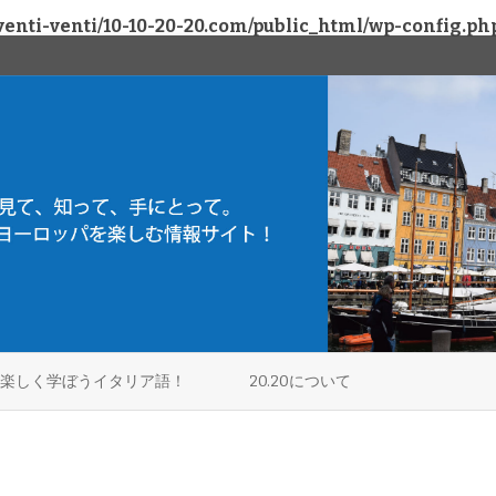
enti-venti/10-10-20-20.com/public_html/wp-config.ph
Skip
to
楽しく学ぼうイタリア語！
20.20について
content
アラビア
ミラノ
フィネル / アラビア
プラムス
ヴェローナ