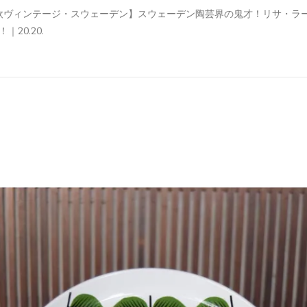
欧ヴィンテージ・スウェーデン】スウェーデン陶芸界の鬼才！リサ・ラ
ロイヤルコペンハーゲン
ケンダル＆カイリー
ヴェネツィア
エストニア
20.20
.
グスタフスベリ
プライマーク（春夏）
ボローニャ
リトアニア
ロールストランド
プライマーク（秋冬）
フィレンツェ
イッタラ
メンズ
ハンスカ
マンレー