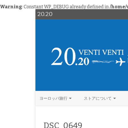
Warning
: Constant WP_DEBUG already defined in
/home/v
20.20
ヨーロッパ旅行
ストアについて
西欧
北欧ヴィンテージ
イタリア
DSC_0649
北欧
ファッション
ドイツ
デンマーク