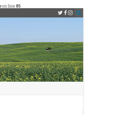
p
on line
85