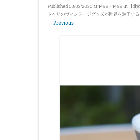
Published
03/02/2020
at
1499 × 1499
in
【北
東欧
アート
ベルギー
スウェーデン
バルト三国
ドベリのヴィンテージグッズが世界を魅了する！｜
オーストリア
フィンランド
チェコ
← Previous
スペイン
ポーランド
アイルランド