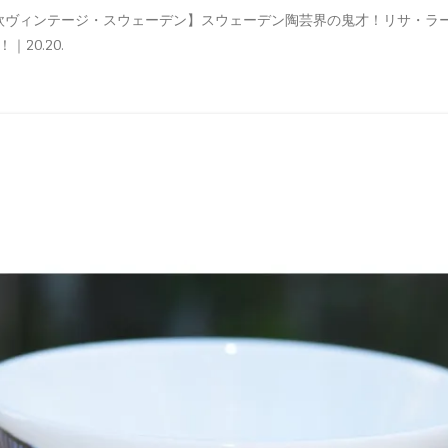
欧ヴィンテージ・スウェーデン】スウェーデン陶芸界の鬼才！リサ・ラ
ロイヤルコペンハーゲン
ケンダル＆カイリー
ヴェネツィア
エストニア
20.20
.
グスタフスベリ
プライマーク（春夏）
ボローニャ
リトアニア
ロールストランド
プライマーク（秋冬）
フィレンツェ
イッタラ
メンズ
ハンスカ
マンレー