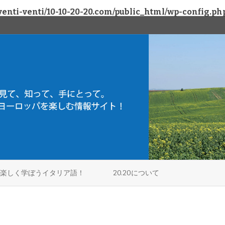
enti-venti/10-10-20-20.com/public_html/wp-config.ph
Skip
to
楽しく学ぼうイタリア語！
20.20について
content
アラビア
ミラノ
フィネル / アラビア
プラムス
ヴェローナ