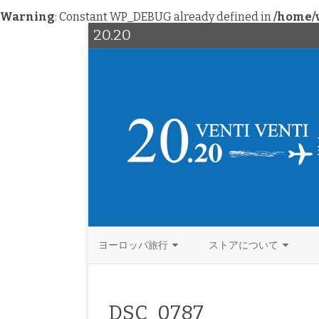
Warning
: Constant WP_DEBUG already defined in
/home/v
20.20
ヨーロッパ旅行
ストアについて
西欧
北欧ヴィンテージ
イタリア
DSC_0787
北欧
ファッション
ドイツ
デンマーク