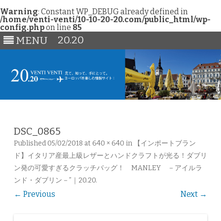
Warning
: Constant WP_DEBUG already defined in
/home/venti-venti/10-10-20-20.com/public_html/wp-
config.php
on line
85
20.20
MENU
Skip
to
content
DSC_0865
Published
05/02/2018
at
640 × 640
in
【インポートブラン
ド】イタリア産最上級レザーとハンドクラフトが光る！ダブリ
ン発の可愛すぎるクラッチバッグ！ MANLEY －アイルラ
ンド・ダブリン－”｜20.20
.
← Previous
Next →