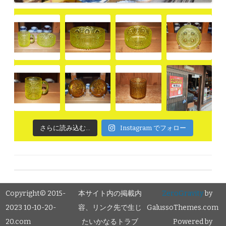
さらに読み込む...
Instagram でフォロー
Copyright© 2015-
本サイト内の掲載内
ZeroGravity
by
2023 10-10-20-
容、リンク先で生じ
GalussoThemes.com
20.com
たいかなるトラブ
Powered by