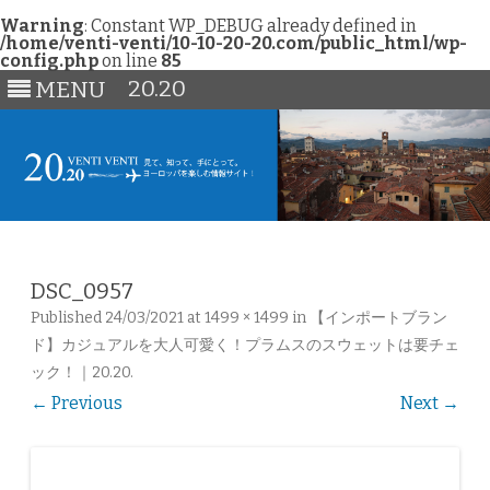
Warning
: Constant WP_DEBUG already defined in
/home/venti-venti/10-10-20-20.com/public_html/wp-
config.php
on line
85
20.20
MENU
Skip
to
content
DSC_0957
Published
24/03/2021
at
1499 × 1499
in
【インポートブラン
ド】カジュアルを大人可愛く！プラムスのスウェットは要チェ
ック！｜20.20
.
← Previous
Next →