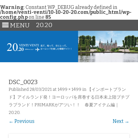
Warning
: Constant WP_DEBUG already defined in
/home/venti-venti/10-10-20-20.com/public_html/wp-
config.php
on line
85
20.20
MENU
Skip
to
content
DSC_0023
Published
28/03/2021
at
1499 × 1499
in
【インポートブラン
ド】アイルランド発！ヨーロッパを席巻する日本未上陸プチプ
ラブランド！PRIMARKがアツい！！ 春夏アイテム編｜
20.20
.
← Previous
Next →