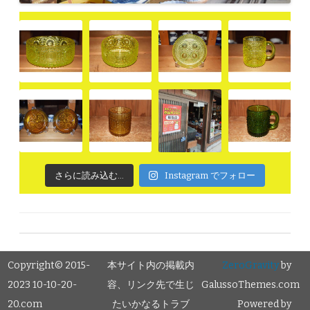
さらに読み込む...
Instagram でフォロー
Copyright© 2015-
本サイト内の掲載内
ZeroGravity
by
2023 10-10-20-
容、リンク先で生じ
GalussoThemes.com
20.com
たいかなるトラブ
Powered by