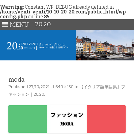
Warning
: Constant WP_DEBUG already defined in
/home/venti-venti/10-10-20-20.com/public_html/wp-
config.php
on line
85
20.20
MENU
Skip
to
content
moda
Published
27/10/2021
at
640 × 150
in
【イタリア語単語集】フ
ァッション｜20.20
.