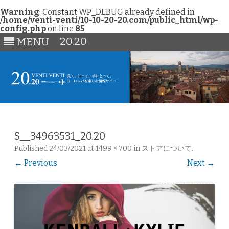
Warning
: Constant WP_DEBUG already defined in
/home/venti-venti/10-10-20-20.com/public_html/wp-
config.php
on line
85
20.20
MENU
Skip
to
content
S__34963531_20.20
Published
24/03/2021
at
1499 × 700
in
ストアについて
.
← Previous
Next →