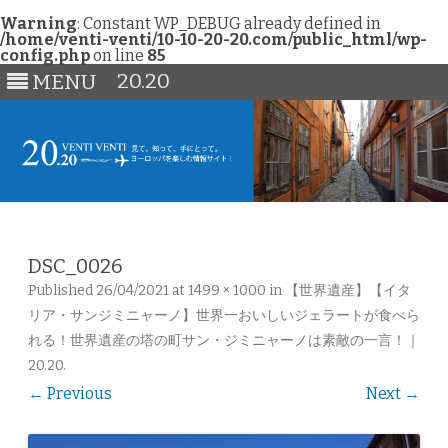
Warning
: Constant WP_DEBUG already defined in
/home/venti-venti/10-10-20-20.com/public_html/wp-
config.php
on line
85
20.20
MENU
Skip
to
content
DSC_0026
Published
26/04/2021
at
1499 × 1000
in
【世界遺産】【イタ
リア・サンジミニャーノ】世界一おいしいジェラートが食べら
れる！世界遺産の塔の町サン・ジミニャーノは素敵の一言！｜
20.20
.
← Previous
Next →