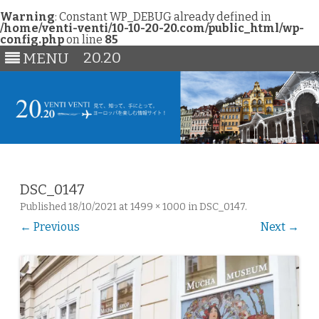
Warning
: Constant WP_DEBUG already defined in
/home/venti-venti/10-10-20-20.com/public_html/wp-
config.php
on line
85
20.20
MENU
Skip
to
content
DSC_0147
Published
18/10/2021
at
1499 × 1000
in
DSC_0147
.
← Previous
Next →