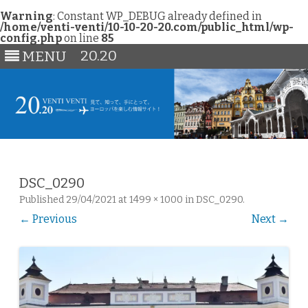
Warning
: Constant WP_DEBUG already defined in
/home/venti-venti/10-10-20-20.com/public_html/wp-
config.php
on line
85
20.20
MENU
Skip
to
content
DSC_0290
Published
29/04/2021
at
1499 × 1000
in
DSC_0290
.
← Previous
Next →