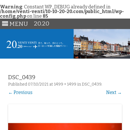
Warning
: Constant WP_DEBUG already defined in
/home/venti-venti/10-10-20-20.com/public_html/wp-
config.php
on line
85
20.20
MENU
Skip
to
content
DSC_0439
Published
07/10/2021
at
1499 × 1499
in
DSC_0439
.
← Previous
Next →