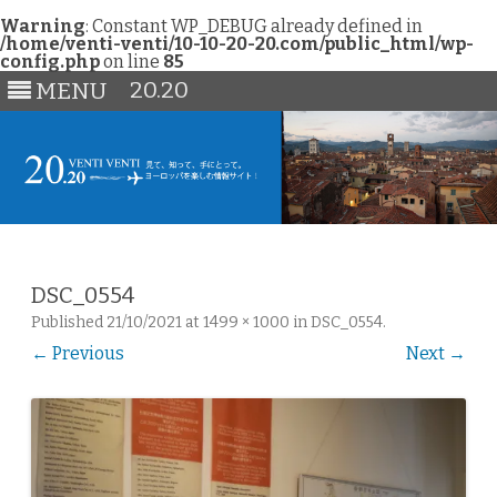
Warning
: Constant WP_DEBUG already defined in
/home/venti-venti/10-10-20-20.com/public_html/wp-
config.php
on line
85
20.20
MENU
Skip
to
content
DSC_0554
Published
21/10/2021
at
1499 × 1000
in
DSC_0554
.
← Previous
Next →