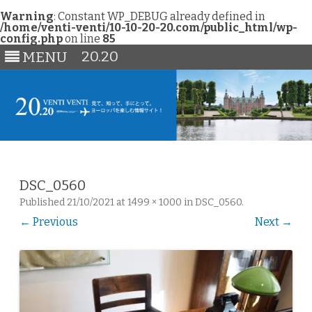
Warning
: Constant WP_DEBUG already defined in
/home/venti-venti/10-10-20-20.com/public_html/wp-
config.php
on line
85
20.20
MENU
Skip
to
content
DSC_0560
Published
21/10/2021
at
1499 × 1000
in
DSC_0560
.
← Previous
Next →