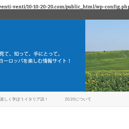
enti-venti/10-10-20-20.com/public_html/wp-config.ph
Skip
to
楽しく学ぼうイタリア語！
20.20について
content
アラビア
ミラノ
フィネル / アラビア
プラムス
ヴェローナ