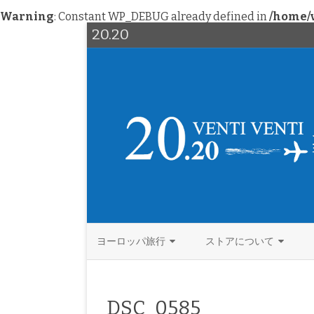
Warning
: Constant WP_DEBUG already defined in
/home/v
20.20
ヨーロッパ旅行
ストアについて
西欧
北欧ヴィンテージ
イタリア
DSC_0585
北欧
ファッション
ドイツ
デンマーク