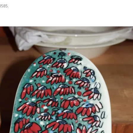
0585
.
ロイヤルコペンハーゲン
ケンダル＆カイリー
ヴェネツィア
エストニア
グスタフスベリ
プライマーク（春夏）
ボローニャ
リトアニア
ロールストランド
プライマーク（秋冬）
フィレンツェ
イッタラ
メンズ
ハンスカ
マンレー