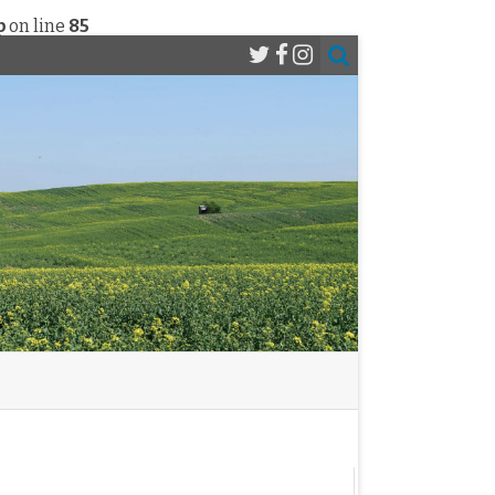
p
on line
85