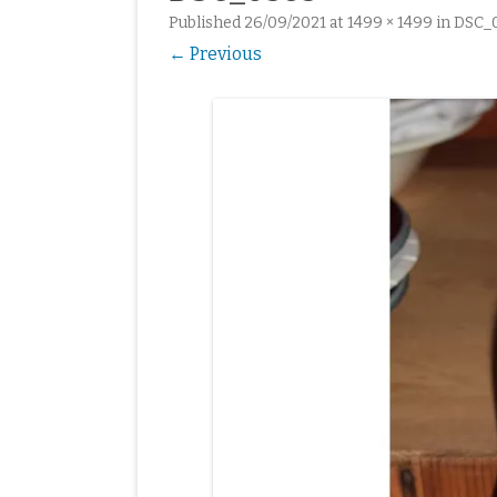
Published
26/09/2021
at
1499 × 1499
in
DSC_
東欧
アート
ベルギー
スウェーデン
バルト三国
← Previous
オーストリア
フィンランド
チェコ
スペイン
ポーランド
アイルランド