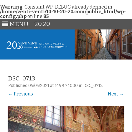
Warning
: Constant WP_DEBUG already defined in
/home/venti-venti/10-10-20-20.com/public_html/wp-
config.php
on line
85
20.20
MENU
Skip
to
content
DSC_0713
Published
05/05/2021
at
1499 × 1000
in
DSC_0713
.
← Previous
Next →