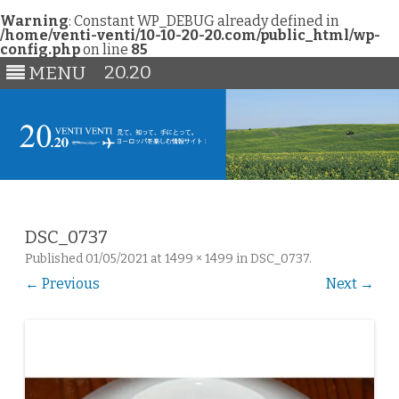
Warning
: Constant WP_DEBUG already defined in
/home/venti-venti/10-10-20-20.com/public_html/wp-
config.php
on line
85
20.20
MENU
Skip
to
content
DSC_0737
Published
01/05/2021
at
1499 × 1499
in
DSC_0737
.
← Previous
Next →