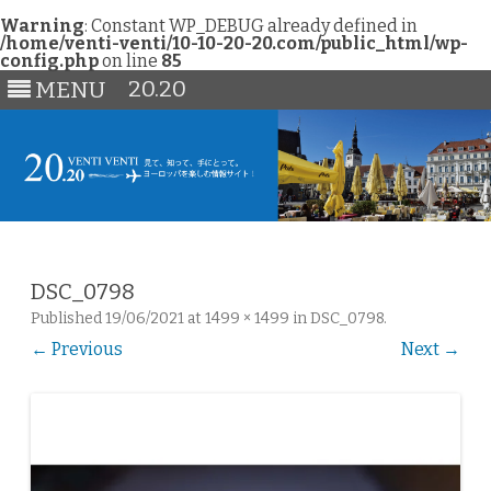
Warning
: Constant WP_DEBUG already defined in
/home/venti-venti/10-10-20-20.com/public_html/wp-
config.php
on line
85
20.20
MENU
Skip
to
content
DSC_0798
Published
19/06/2021
at
1499 × 1499
in
DSC_0798
.
← Previous
Next →