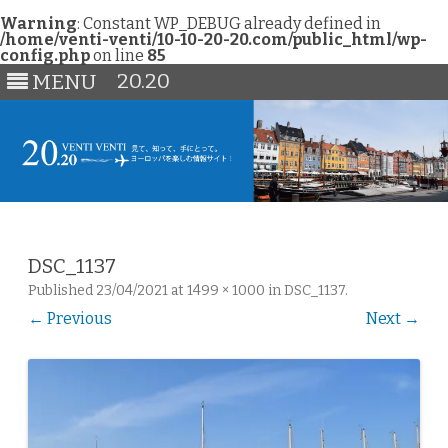
Warning
: Constant WP_DEBUG already defined in
/home/venti-venti/10-10-20-20.com/public_html/wp-
config.php
on line
85
20.20
MENU
Skip
to
content
DSC_1137
Published
23/04/2021
at
1499 × 1000
in
DSC_1137
.
← Previous
Next →