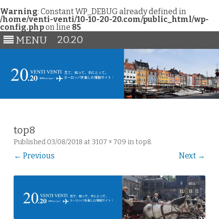
Warning
: Constant WP_DEBUG already defined in
/home/venti-venti/10-10-20-20.com/public_html/wp-
config.php
on line
85
20.20
MENU
Skip
to
content
top8
Published
03/08/2018
at
3107 × 709
in
top8
.
← Previous
Next →