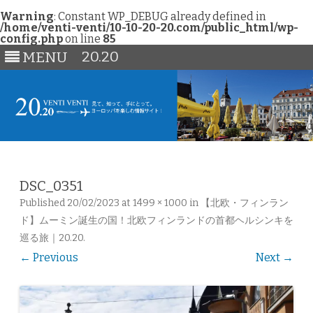
Warning
: Constant WP_DEBUG already defined in
/home/venti-venti/10-10-20-20.com/public_html/wp-
config.php
on line
85
20.20
MENU
Skip
to
content
DSC_0351
Published
20/02/2023
at
1499 × 1000
in
【北欧・フィンラン
ド】ムーミン誕生の国！北欧フィンランドの首都ヘルシンキを
巡る旅｜20.20
.
← Previous
Next →