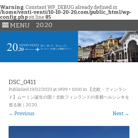
Warning
: Constant WP_DEBUG already defined in
/home/venti-venti/10-10-20-20.com/public_html/wp-
config.php
on line
85
20.20
MENU
Skip
to
content
DSC_0411
Published
19/02/2023
at
1499 × 1000
in
【北欧・フィンラン
ド】ムーミン誕生の国！北欧フィンランドの首都ヘルシンキを
巡る旅｜20.20
.
← Previous
Next →