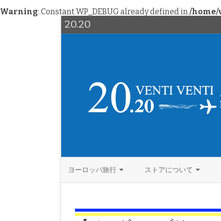
Warning
: Constant WP_DEBUG already defined in
/home/v
20.20
ヨーロッパ旅行
ストアについて
西欧
北欧ヴィンテージ
イタリア
北欧
ファッション
ドイツ
デンマーク