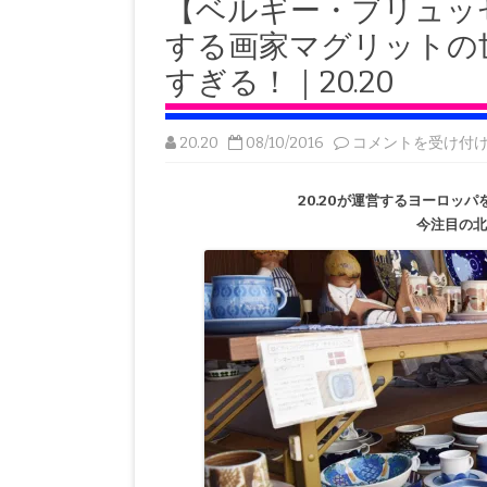
【ベルギー・ブリュッ
東欧
アート
ベルギー
スウェーデン
バルト三国
する画家マグリットの
オーストリア
フィンランド
チェコ
すぎる！｜20.20
スペイン
ポーランド
【ベ
20.20
08/10/2016
コメントを受け付
ル
アイルランド
ギ
ー・
20.20が運営するヨーロッ
ブ
リ
今注目の
ュ
ッ
セ
ル】
シ
ュ
ル
レ
ア
リ
ス
ム
を
代
表
す
る